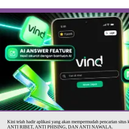
Kini telah hadir aplikasi yang akan mempermudah pencarian situs 
ANTI RIBET, ANTI PHISING, DAN ANTI NAWALA.