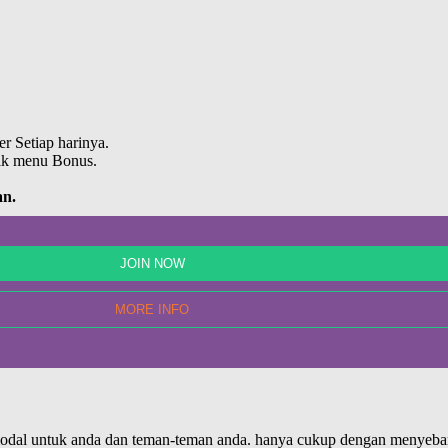
urnOver Setiap harinya.
e dan klik menu Bonus.
ian.
JOIN NOW
MORE INFO
odal untuk anda dan teman-teman anda. hanya cukup dengan menyebark