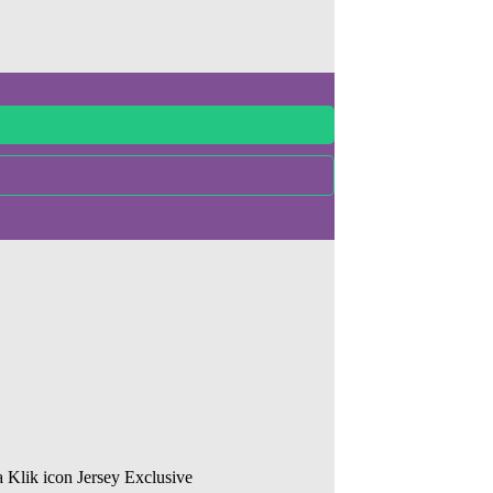
 Klik icon Jersey Exclusive