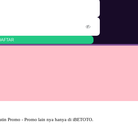
DAFTAR
Promo lain nya hanya di iBETOTO.