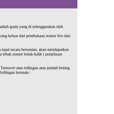
diah gratis yang di selenggarakan oleh
yang keluar dari pembukaan nomor live dari
pat secara berurutan, akan mendapatkan
 tebak nomor bolak-balik ( penjelasan
Turnover atau rollingan atau jumlah betting
on dari Rollingan bermain :