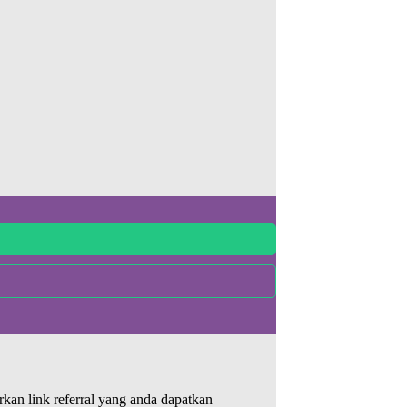
an link referral yang anda dapatkan