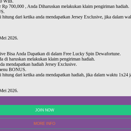
00 WIB.
sar Rp 700,000 , Anda Diharuskan melakukan klaim pengiriman hadiah.
US.
 hitung dari ketika anda mendapatkan Jersey Exclusive, jika dalam wa
Mei 2026.
sive Bisa Anda Dapatkan di dalam Free Lucky Spin Dewafortune.
da di haruskan melakukan klaim pengiriman hadiah.
nda mendapatkan hadiah Jersey Exclusive.
am menu BONUS.
i hitung dari ketika anda mendapatkan hadiah, jika dalam waktu 1x24 
Mei 2026.
JOIN NOW
MORE INFO