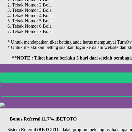
2. Tebak Nomor 2 Bola
3. Tebak Nomor 3 Bola
4. Tebak Nomor 4 Bola
5. Tebak Nomor 5 Bola
6. Tebak Nomor 6 Bola
7. Tebak Nomor 7 Bola
* Untuk mendapatkan tiket betting anda harus mempunyai T
* Untuk melakukan betting silahkan login ke dalam websit
**NOTE : Tiket hanya berlaku 3 hari dari setelah pembag
Bonus Referral 11.7% iBETOTO
Sistem Referral
iBETOTO
adalah program peluang usaha tanpa m