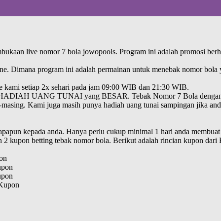
mbukaan live nomor 7 bola jowopools. Program ini adalah promosi berha
nline. Dimana program ini adalah permainan untuk menebak nomor bola 
ve kami setiap 2x sehari pada jam 09:00 WIB dan 21:30 WIB.
an HADIAH UANG TUNAI yang BESAR. Tebak Nomor 7 Bola dengan te
-masing. Kami juga masih punya hadiah uang tunai sampingan jika anda
a apapun kepada anda. Hanya perlu cukup minimal 1 hari anda membuat 
an 2 kupon betting tebak nomor bola. Berikut adalah rincian kup
 = 2 Kupon
00 = 5 Kupon
00 = 8 Kupon
 Kupon